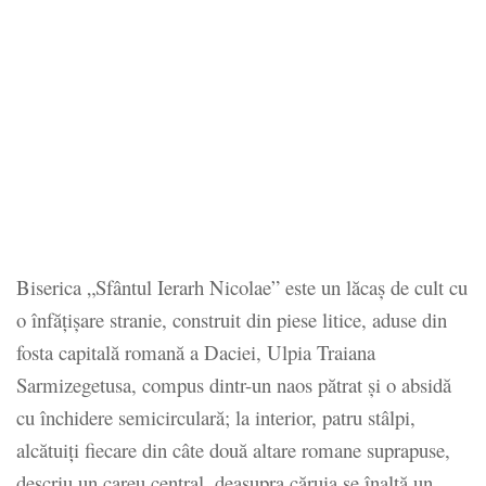
Biserica „Sfântul Ierarh Nicolae” este un lăcaș de cult cu
o înfățișare stranie, construit din piese litice, aduse din
fosta capitală romană a Daciei, Ulpia Traiana
Sarmizegetusa, compus dintr-un naos pătrat și o absidă
cu închidere semicirculară; la interior, patru stâlpi,
alcătuiți fiecare din câte două altare romane suprapuse,
descriu un careu central, deasupra căruia se înaltă un