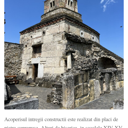
Acoperisul intregii constructii este realizat din placi de
piatra suprapuse. Alturi de biserica, in secolele XIV-XV,