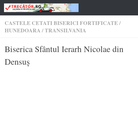
Skip to content
CASTELE CETATI BISERICI FORTIFICATE
/
HUNEDOARA
/
TRANSILVANIA
Biserica Sfântul Ierarh Nicolae din
Densuș