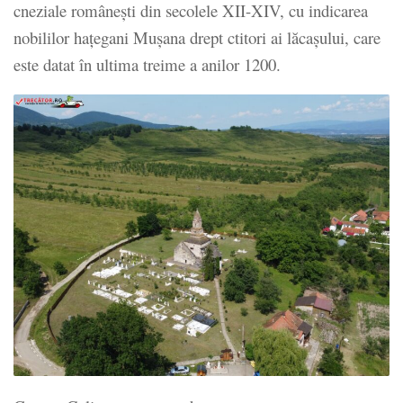
cneziale românești din secolele XII-XIV, cu indicarea
nobililor hațegani Mușana drept ctitori ai lăcașului, care
este datat în ultima treime a anilor 1200.