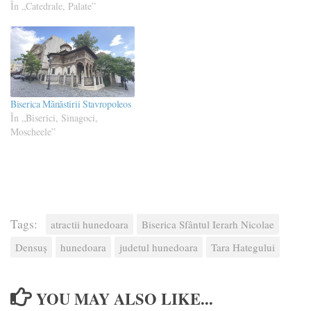
În „Catedrale, Palate”
Biserica Mănăstirii Stavropoleos
În „Biserici, Sinagoci,
Moscheele”
Tags:
atractii hunedoara
Biserica Sfântul Ierarh Nicolae
Densuș
hunedoara
judetul hunedoara
Tara Hategului
YOU MAY ALSO LIKE...