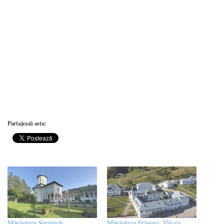
Partajează asta:
Mănăstirea Surpatele
Mănăstirea Frăsinei, Vâlcea,