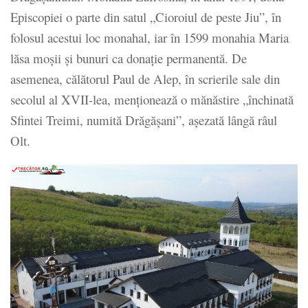
Episcopiei o parte din satul „Cioroiul de peste Jiu”, în
folosul acestui loc monahal, iar în 1599 monahia Maria
lăsa moșii și bunuri ca donație permanentă. De
asemenea, călătorul Paul de Alep, în scrierile sale din
secolul al XVII-lea, menționează o mănăstire „închinată
Sfintei Treimi, numită Drăgășani”, așezată lângă râul
Olt.