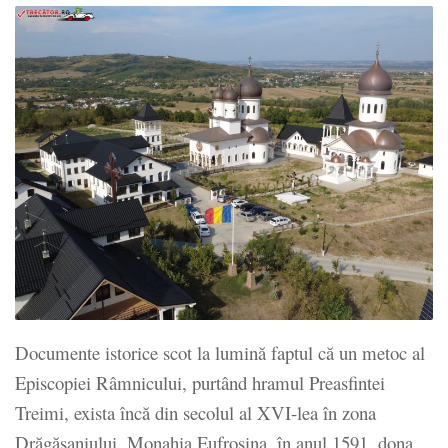
Documente istorice scot la lumină faptul că un metoc al
Episcopiei Râmnicului, purtând hramul Preasfintei
Treimi, exista încă din secolul al XVI-lea în zona
Drăgășaniului. Monahia Eufrosina, în anul 1591, dona