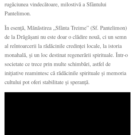
rugăciunea vindecătoare, milostivă a Sfântului
Pantelimon.
În esență, Mănăstirea „Sfânta Treime” (Sf. Pantelimon)
de la Drăgășani nu este doar o clădire nouă, ci un semn
al reîntoarcerii la rădăcinile credinţei locale, la istoria
monahală, şi un loc destinat regenerării spirituale. Într-o
societate ce trece prin multe schimbări, astfel de
inițiative reamintesc că rădăcinile spirituale și memoria
cultului pot oferi stabilitate și speranță.