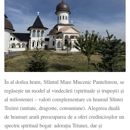
În al doilea hram, Sfântul Mare Mucenic Pantelimon, se
regăsește un model al vindecării (spirituale și trupești) și
al milosteniei – valori complementare cu hramul Sfintei
Treimi (unitate, dragoste, comuniune). Alegerea duală
de hramuri arată preocuparea de a oferi credincioșilor un
spectru spiritual bogat: adorația Triunei, dar și