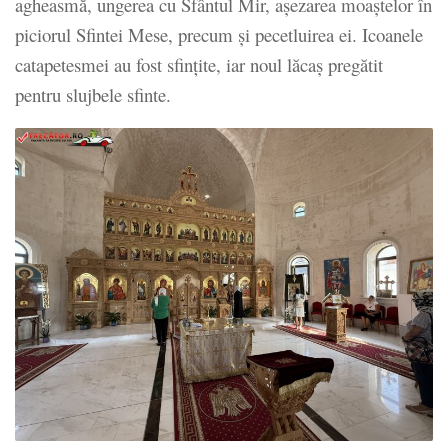
agheasmă, ungerea cu Sfântul Mir, așezarea moaștelor în
piciorul Sfintei Mese, precum și pecetluirea ei. Icoanele
catapetesmei au fost sfințite, iar noul lăcaș pregătit
pentru slujbele sfinte.