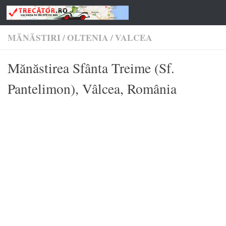
Skip to content
MĂNĂSTIRI
/
OLTENIA
/
VALCEA
Mănăstirea Sfânta Treime (Sf.
Pantelimon), Vâlcea, România