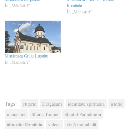
În „Mănăstiri”
România
În „Mănăstiri”
Mănăstirea Gruiu Lupului
În „Mănăstiri”
Tags:
ctitorie
Drăgășani
identitate spirituală
istorie
manastire
Sfânta Treime
Sfântul Pantelimon
târnosire România
valcea
viață monahală