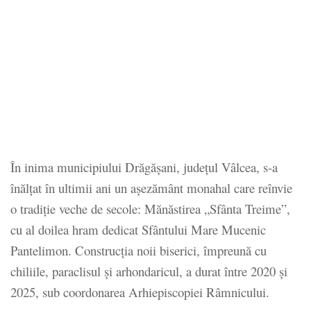
În inima municipiului Drăgășani, județul Vâlcea, s-a
înălțat în ultimii ani un așezământ monahal care reînvie
o tradiție veche de secole: Mănăstirea „Sfânta Treime”,
cu al doilea hram dedicat Sfântului Mare Mucenic
Pantelimon. Construcția noii biserici, împreună cu
chiliile, paraclisul și arhondaricul, a durat între 2020 și
2025, sub coordonarea Arhiepiscopiei Râmnicului.