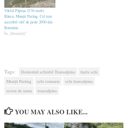
Vârful Păpușa 2136 metri,
Rânca, Munții Parâng. Cel mai
accesibil vârf de peste 2000 din
România
În „Drumeţii”
Tags:
Domeniul schiabil Transalpina
harta schi
Munții Parâng
schi romania
schi transalpina
sezon de iarna
transalpina
YOU MAY ALSO LIKE...