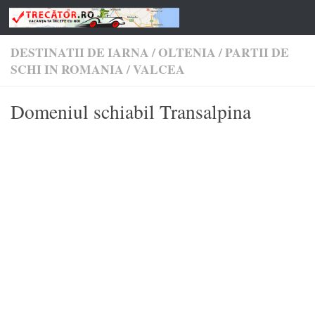
Skip to content
DESTINATII DE IARNA
/
OLTENIA
/
PARTII DE
SCHI IN ROMANIA
/
VALCEA
Domeniul schiabil Transalpina