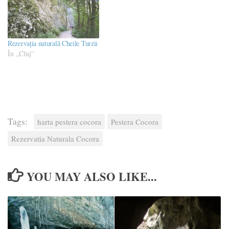
Rezervația naturală Cheile Turzii
În „Cluj”
Tags:
harta pestera cocora
Pestera Cocora
Rezervatia Naturala Cocora
YOU MAY ALSO LIKE...