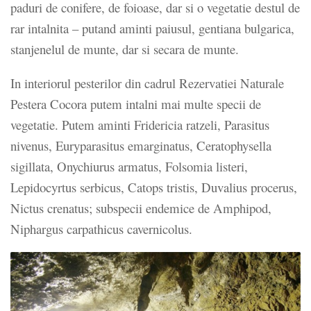
paduri de conifere, de foioase, dar si o vegetatie destul de
rar intalnita – putand aminti paiusul, gentiana bulgarica,
stanjenelul de munte, dar si secara de munte.
In interiorul pesterilor din cadrul Rezervatiei Naturale
Pestera Cocora putem intalni mai multe specii de
vegetatie. Putem aminti Fridericia ratzeli, Parasitus
nivenus, Euryparasitus emarginatus, Ceratophysella
sigillata, Onychiurus armatus, Folsomia listeri,
Lepidocyrtus serbicus, Catops tristis, Duvalius procerus,
Nictus crenatus; subspecii endemice de Amphipod,
Niphargus carpathicus cavernicolus.