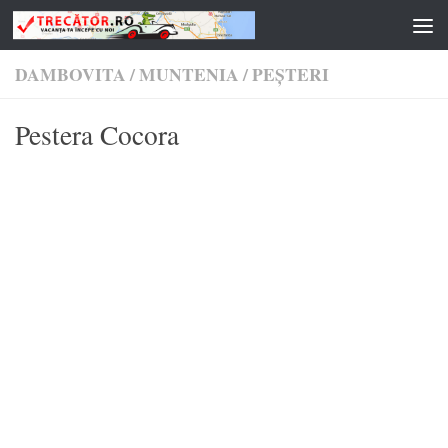
Skip to content
DAMBOVITA
/
MUNTENIA
/
PEȘTERI
Pestera Cocora