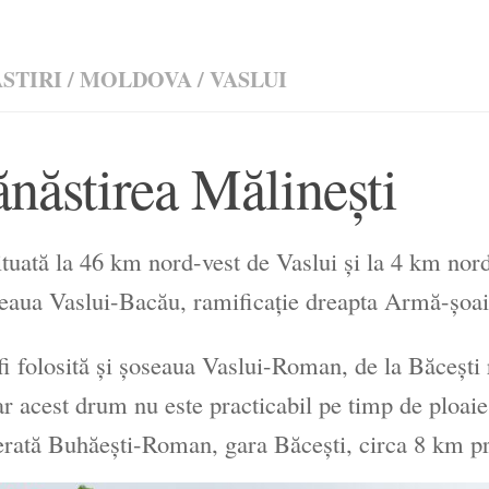
STIRI
/
MOLDOVA
/
VASLUI
năstirea Mălineşti
ituată la 46 km nord-vest de Vaslui şi la 4 km nord
eaua Vaslui-Bacău, ramificaţie dreapta Armă-şoai
fi folosită şi şoseaua Vaslui-Roman, de la Băceşti
r acest drum nu este practicabil pe timp de ploaie 
ferată Buhăeşti-Roman, gara Băceşti, circa 8 km pr