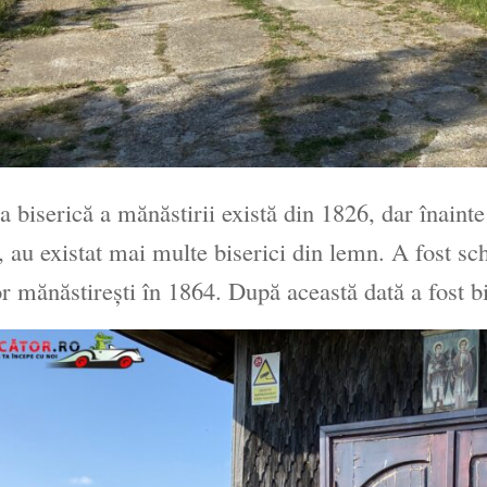
a biserică a mănăstirii există din 1826, dar înaint
, au existat mai multe biserici din lemn. A fost sc
or mănăstireşti în 1864. După această dată a fost b