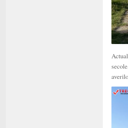
Actual
secole
averil