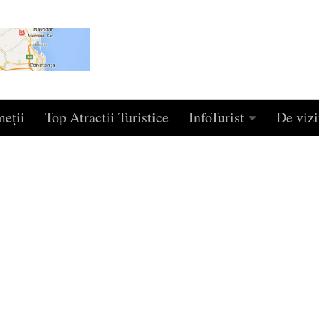
eţii
Top Atractii Turistice
InfoTurist
De vizi