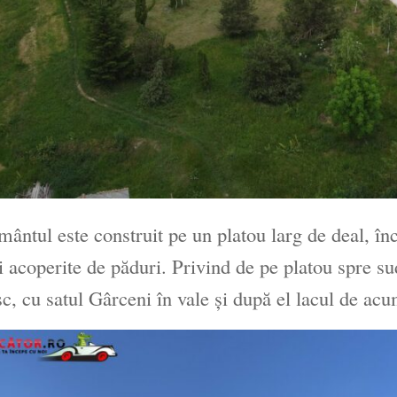
ântul este construit pe un platou larg de deal, în
i acoperite de păduri. Privind de pe platou spre su
sc, cu satul Gârceni în vale şi după el lacul de acu