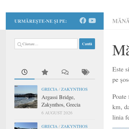
MĂNĂ
URMĂREȘTE-NE ȘI PE:
Caută
Mă
după:
Este s
pe şos
GRECIA
/
ZAKYNTHOS
Poate 
Argassi Bridge,
Zakynthos, Grecia
km, da
6 AUGUST 2026
linia 
GRECIA
/
ZAKYNTHOS