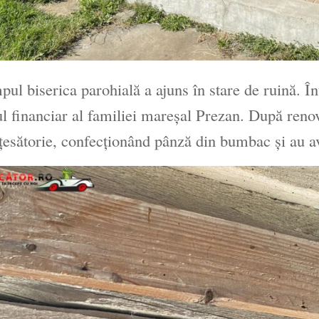
pul biserica parohială a ajuns în stare de ruină. În
ul financiar al familiei mareşal Prezan. După renov
ţesătorie, confecţionând pânză din bumbac şi au av