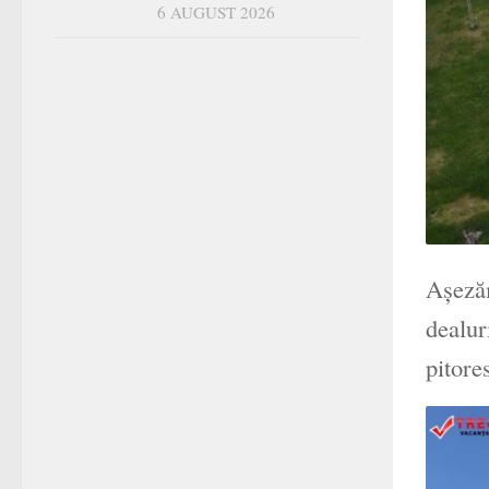
6 AUGUST 2026
Aşezăm
dealur
pitore