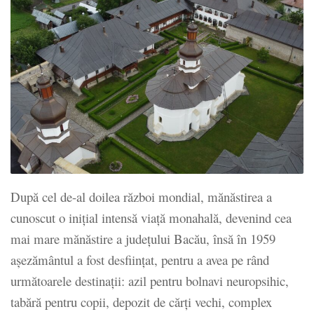
După cel de-al doilea război mondial, mănăstirea a
cunoscut o inițial intensă viață monahală, devenind cea
mai mare mănăstire a județului Bacău, însă în 1959
așezământul a fost desființat, pentru a avea pe rând
următoarele destinații: azil pentru bolnavi neuropsihic,
tabără pentru copii, depozit de cărți vechi, complex