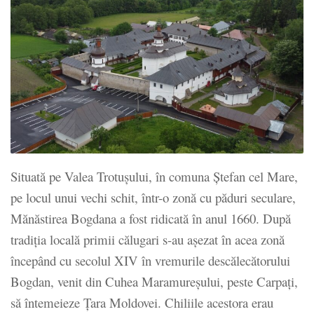
Situată pe Valea Trotușului, în comuna Ștefan cel Mare,
pe locul unui vechi schit, într-o zonă cu păduri seculare,
Mănăstirea Bogdana a fost ridicată în anul 1660. După
tradiția locală primii călugari s-au așezat în acea zonă
începând cu secolul XIV în vremurile descălecătorului
Bogdan, venit din Cuhea Maramureșului, peste Carpați,
să întemeieze Țara Moldovei. Chiliile acestora erau