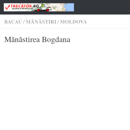
Skip to content
BACAU
/
MĂNĂSTIRI
/
MOLDOVA
Mănăstirea Bogdana