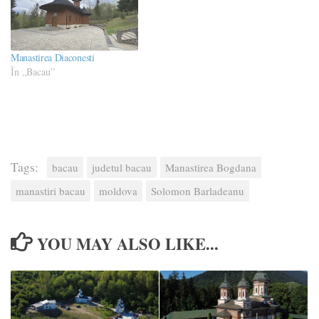
Manastirea Diaconesti
În „Bacau”
Tags:
bacau
judetul bacau
Manastirea Bogdana
manastiri bacau
moldova
Solomon Barladeanu
YOU MAY ALSO LIKE...