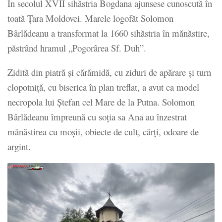
În secolul XVII sihăstria Bogdana ajunsese cunoscută în
toată Țara Moldovei. Marele logofăt Solomon
Bârlădeanu a transformat la 1660 sihăstria în mănăstire,
păstrând hramul „Pogorârea Sf. Duh”.
Zidită din piatră și cărămidă, cu ziduri de apărare și turn
clopotniță, cu biserica în plan treflat, a avut ca model
necropola lui Ștefan cel Mare de la Putna. Solomon
Bârlădeanu împreună cu soția sa Ana au înzestrat
mănăstirea cu moșii, obiecte de cult, cărți, odoare de
argint.