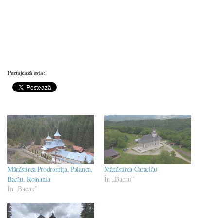
Partajează asta:
Mănăstirea Prodromița, Palanca,
Mănăstirea Caraclău
Bacău, Romania
În „Bacau”
În „Bacau”