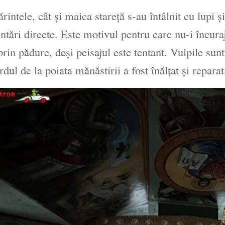
ărintele, cât şi maica stareţă s-au întâlnit cu lupi ş
ntări directe. Este motivul pentru care nu-i încur
prin pădure, deşi peisajul este tentant. Vulpile sun
ardul de la poiata mănăstirii a fost înălţat şi repara