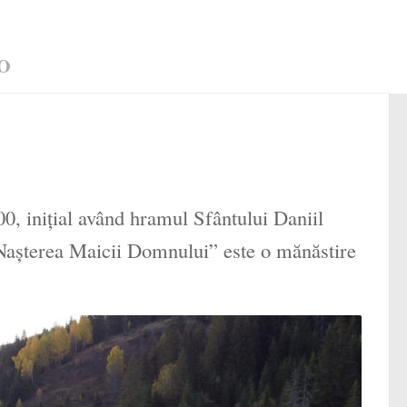
O
00, inițial având hramul Sfântului Daniil
Nașterea Maicii Domnului” este o mănăstire