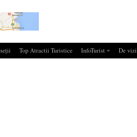
eţii
Top Atractii Turistice
InfoTurist
De vizi