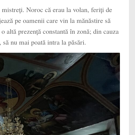
i mistreţi. Noroc că erau la volan, feriţi de
ajează pe oamenii care vin la mănăstire să
t o altă prezenţă constantă în zonă; din cauza
t, să nu mai poată intra la păsări.