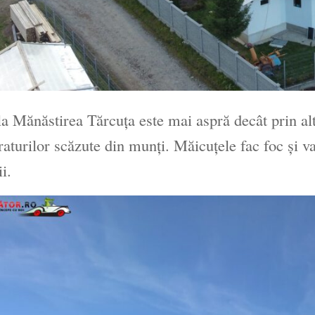
la Mănăstirea Tărcuța este mai aspră decât prin alte
aturilor scăzute din munți. Măicuțele fac foc și var
ii.