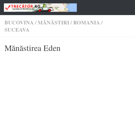
Skip to content
BUCOVINA
/
MĂNĂSTIRI
/
ROMANIA
/
SUCEAVA
Mănăstirea Eden