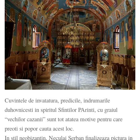
Cuvintele de invatatura, predicile, indrumarile
duhovnicesti in spiritul Sfintilor PArinti, cu graiul
“vechilor cazanii” sunt tot atatea motive pentru care
preoti si popor cauta acest loc.
In stil neobizantin, Neculai Serban finalizeaza pictura in