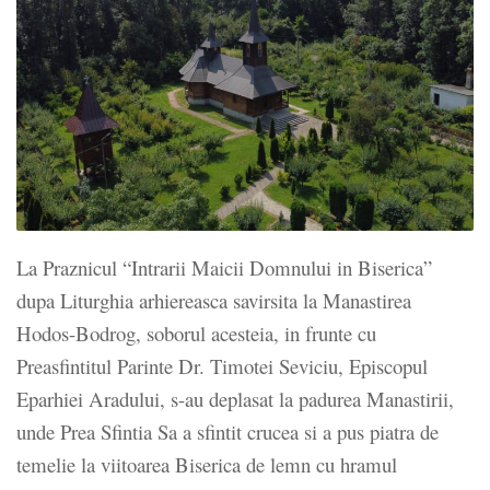
La Praznicul “Intrarii Maicii Domnului in Biserica”
dupa Liturghia arhiereasca savirsita la Manastirea
Hodos-Bodrog, soborul acesteia, in frunte cu
Preasfintitul Parinte Dr. Timotei Seviciu, Episcopul
Eparhiei Aradului, s-au deplasat la padurea Manastirii,
unde Prea Sfintia Sa a sfintit crucea si a pus piatra de
temelie la viitoarea Biserica de lemn cu hramul