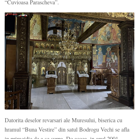
“Cuvioasa Parascheva”.
Datorita deselor revarsari ale Muresului, biserica cu
hramul “Buna Vestire” din satul Bodrogu Vechi se afla
in primejdie de a se surpa. De aceea, in anul 2001,