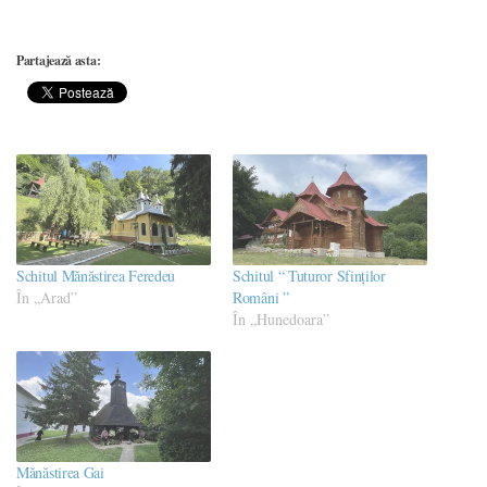
Partajează asta:
Schitul Mănăstirea Feredeu
Schitul “ Tuturor Sfinților
În „Arad”
Români ”
În „Hunedoara”
Mănăstirea Gai