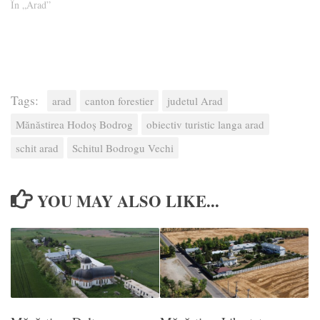
În „Arad”
Tags:
arad
canton forestier
judetul Arad
Mănăstirea Hodoș Bodrog
obiectiv turistic langa arad
schit arad
Schitul Bodrogu Vechi
YOU MAY ALSO LIKE...