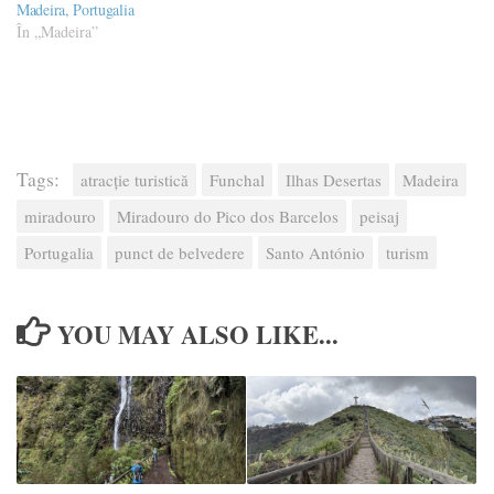
Madeira, Portugalia
În „Madeira”
Tags:
atracție turistică
Funchal
Ilhas Desertas
Madeira
miradouro
Miradouro do Pico dos Barcelos
peisaj
Portugalia
punct de belvedere
Santo António
turism
YOU MAY ALSO LIKE...