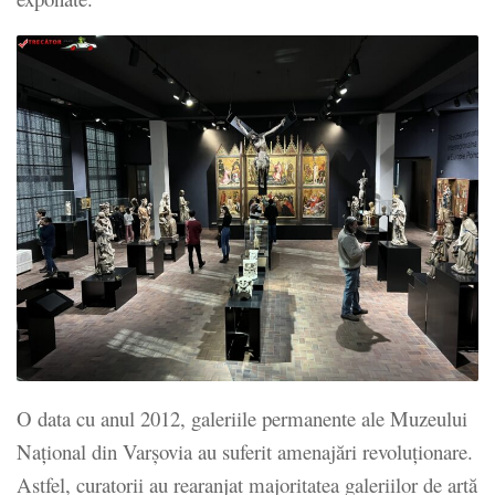
O data cu anul 2012, galeriile permanente ale Muzeului
Național din Varșovia au suferit amenajări revoluționare.
Astfel, curatorii au rearanjat majoritatea galeriilor de artă