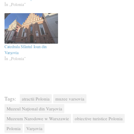
În „Polonia”
Catedrala Sfântul Ioan din
Varșovia
În „Polonia”
Tags:
atractii Polonia
muzee varsovia
Muzeul Național din Varșovia
Muzeum Narodowe w Warszawie
obiective turistice Polonia
Polonia
Varșovia