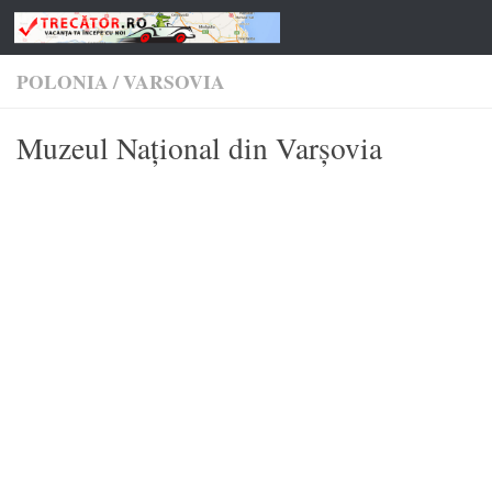
Skip to content
POLONIA
/
VARSOVIA
Muzeul Național din Varșovia