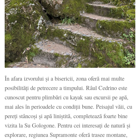
În afara izvorului și a bisericii, zona oferă mai multe
posibilități de petrecere a timpului. Râul Cedrino este
cunoscut pentru plimbări cu kayak sau excursii pe apă,
mai ales în perioadele cu condiții bune. Peisajul văii, cu
pereți stâncoși și apă liniștită, completează foarte bine
vizita la Su Gologone. Pentru cei interesați de natură și
explorare, regiunea Supramonte oferă trasee montane,