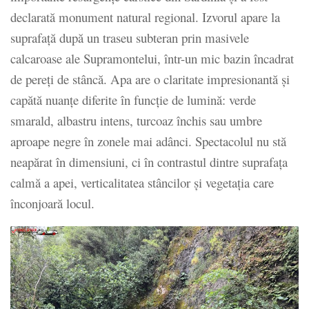
declarată monument natural regional. Izvorul apare la
suprafață după un traseu subteran prin masivele
calcaroase ale Supramontelui, într-un mic bazin încadrat
de pereți de stâncă. Apa are o claritate impresionantă și
capătă nuanțe diferite în funcție de lumină: verde
smarald, albastru intens, turcoaz închis sau umbre
aproape negre în zonele mai adânci. Spectacolul nu stă
neapărat în dimensiuni, ci în contrastul dintre suprafața
calmă a apei, verticalitatea stâncilor și vegetația care
înconjoară locul.