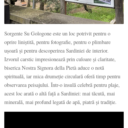
Sorgente Su Gologone este un loc potrivit pentru o
oprire liniștită, pentru fotografie, pentru o plimbare
ușoară și pentru descoperirea Sardiniei de interior.
Izvorul carstic impresionează prin culoare și claritate,
biserica Nostra Signora della Pietà aduce o notă
spirituală, iar mica drumeție circulară oferă timp pentru
observarea peisajului. Într-o insulă celebră pentru plaje,
acest loc arată o altă față a Sardiniei: mai tăcută, mai
minerală, mai profund legată de apă, piatră și tradiție.