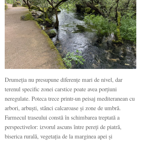
Drumeția nu presupune diferențe mari de nivel, dar
terenul specific zonei carstice poate avea porțiuni
neregulate. Poteca trece printr-un peisaj mediteranean cu
arbori, arbuști, stânci calcaroase și zone de umbră.
Farmecul traseului constă în schimbarea treptată a
perspectivelor: izvorul ascuns între pereți de piatră,
biserica rurală, vegetația de la marginea apei și