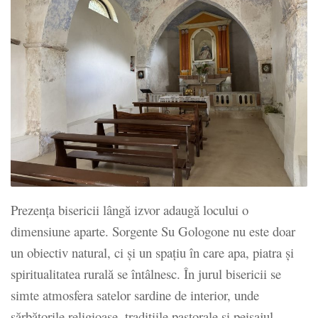
Prezența bisericii lângă izvor adaugă locului o
dimensiune aparte. Sorgente Su Gologone nu este doar
un obiectiv natural, ci și un spațiu în care apa, piatra și
spiritualitatea rurală se întâlnesc. În jurul bisericii se
simte atmosfera satelor sardine de interior, unde
sărbătorile religioase, tradițiile pastorale și peisajul