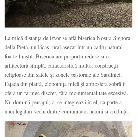
La mică distanță de izvor se află biserica Nostra Signora
della Pietà, un lăcaș rural așezat într-un cadru natural
foarte liniștit. Biserica are proporții reduse și o
arhitectură simplă, caracteristică multor construcții
religioase din satele și zonele pastorale ale Sardiniei.
Fațada din piatră, clopotnița mică și atmosfera sobră îi
oferă un farmec discret, fără monumentalitate excesivă.
Nu domină peisajul, ci se integrează în el, ca parte a
unei legături vechi dintre comunitate, natură și credință.