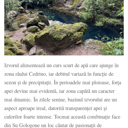
Izvorul alimentează un curs scurt de apă care ajunge în
zona râului Cedrino, iar debitul variază în funcție de
sezon și de precipitații. În perioadele mai ploioase, forța
apei devine mai evidentă, iar zona capătă un caracter
mai dinamic. În zilele senine, bazinul izvorului are un
aspect aproape ireal, datorită transparenței apei și
culorilor foarte intense. Tocmai această combinație face
din Su Gologone un loc căutat de pasionații de