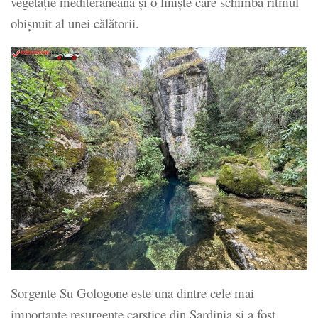
vegetație mediteraneană și o liniște care schimbă ritmul
obișnuit al unei călătorii.
Sorgente Su Gologone este una dintre cele mai
importante resurgențe carstice din Sardinia și a fost