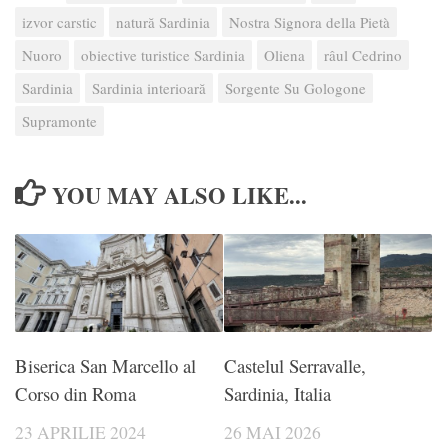
izvor carstic
natură Sardinia
Nostra Signora della Pietà
Nuoro
obiective turistice Sardinia
Oliena
râul Cedrino
Sardinia
Sardinia interioară
Sorgente Su Gologone
Supramonte
YOU MAY ALSO LIKE...
Biserica San Marcello al
Castelul Serravalle,
Corso din Roma
Sardinia, Italia
23 APRILIE 2024
26 MAI 2026