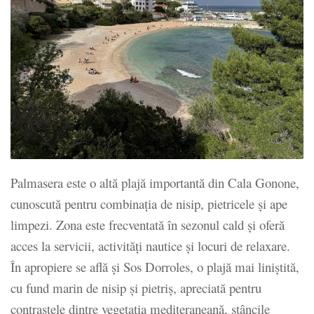
Palmasera este o altă plajă importantă din Cala Gonone,
cunoscută pentru combinația de nisip, pietricele și ape
limpezi. Zona este frecventată în sezonul cald și oferă
acces la servicii, activități nautice și locuri de relaxare.
În apropiere se află și Sos Dorroles, o plajă mai liniștită,
cu fund marin de nisip și pietriș, apreciată pentru
contrastele dintre vegetația mediteraneană, stâncile