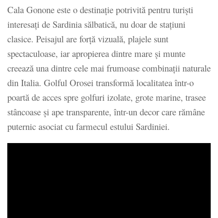
Cala Gonone este o destinație potrivită pentru turiști
interesați de Sardinia sălbatică, nu doar de stațiuni
clasice. Peisajul are forță vizuală, plajele sunt
spectaculoase, iar apropierea dintre mare și munte
creează una dintre cele mai frumoase combinații naturale
din Italia. Golful Orosei transformă localitatea într-o
poartă de acces spre golfuri izolate, grote marine, trasee
stâncoase și ape transparente, într-un decor care rămâne
puternic asociat cu farmecul estului Sardiniei.