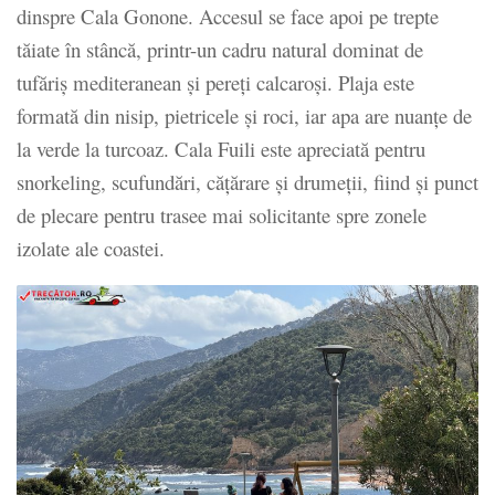
dinspre Cala Gonone. Accesul se face apoi pe trepte
tăiate în stâncă, printr-un cadru natural dominat de
tufăriș mediteranean și pereți calcaroși. Plaja este
formată din nisip, pietricele și roci, iar apa are nuanțe de
la verde la turcoaz. Cala Fuili este apreciată pentru
snorkeling, scufundări, cățărare și drumeții, fiind și punct
de plecare pentru trasee mai solicitante spre zonele
izolate ale coastei.