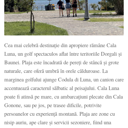
Cea mai celebră destinație din apropiere rămâne Cala
Luna, un golf spectaculos aflat între teritoriile Dorgali și
Baunei. Plaja este încadrată de pereți de stâncă și grote
naturale, care oferă umbră în orele călduroase. La
marginea golfului ajunge Codula di Luna, un canion care
accentuează caracterul sălbatic al peisajului. Cala Luna
poate fi atinsă pe mare, cu ambarcațiuni plecate din Cala
Gonone, sau pe jos, pe trasee dificile, potrivite
persoanelor cu experiență montană. Plaja are zone cu
nisip auriu, ape clare și servicii sezoniere, fiind una