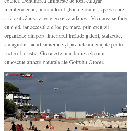
coastei. Denumirea amintește de foca-călugăr
mediteraneană, numită local „bou de mare”, specie care
a folosit cândva aceste grote ca adăpost. Vizitarea se face
cu ghid, iar accesul are loc pe mare, prin excursii
organizate din port. Interiorul include galerii, stalactite,
stalagmite, lacuri subterane și pasarele amenajate pentru
sectorul turistic. Grota este una dintre cele mai
cunoscute atracții naturale ale Golfului Orosei.