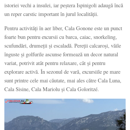
istoriei vechi a insulei, iar peștera Ispinigoli adaugă încă
un reper carstic important în jurul localității.
Pentru activități în aer liber, Cala Gonone este un punct
foarte bun pentru excursii cu barca, caiac, snorkeling,
scufundări, drumeții și escaladă. Pereții calcaroși, văile
înguste și golfurile ascunse formează un decor natural
variat, potrivit atât pentru relaxare, cât și pentru
explorare activă. În sezonul de vară, excursiile pe mare
sunt printre cele mai căutate, mai ales către Cala Luna,
Cala Sisine, Cala Mariolu și Cala Goloritzé.