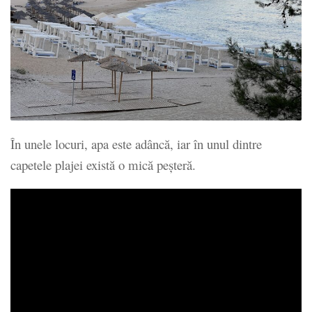
În unele locuri, apa este adâncă, iar în unul dintre
capetele plajei există o mică peşteră.