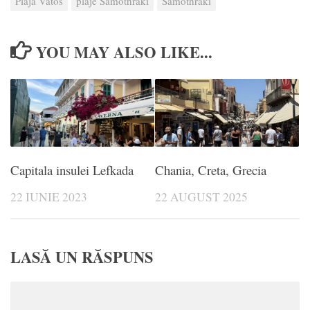
Plaja Vatos
plaje Samothraki
Samothraki
YOU MAY ALSO LIKE...
Capitala insulei Lefkada
Chania, Creta, Grecia
22 IUNIE 2023
22 AUGUST 2025
LASĂ UN RĂSPUNS