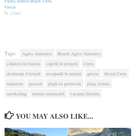
Pachia Ammos Beach, Creta,
Grecia
În „Creta”
Tags:
Agios Antonios
Beach Agios Antonios
călătorii în Grecia
capelă în peșteră
Creta
destinație Cretană
escapadă în natură
grecia
litoral Creta
naturism
pescuit
plajă cu pietricele
plaja izolata
snorkeling
turism sustenabil
vacanta linistita
YOU MAY ALSO LIKE...