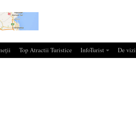
eţii
Top Atractii Turistice
InfoTurist
De vizi