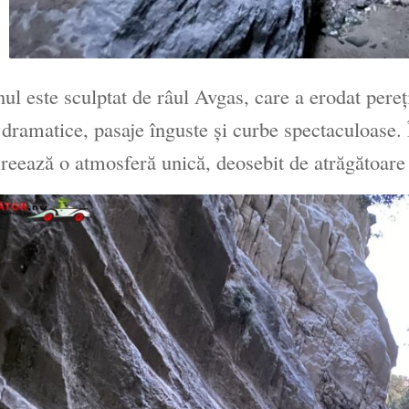
ul este sculptat de râul Avgas, care a erodat pereț
dramatice, pasaje înguste și curbe spectaculoase. În
creează o atmosferă unică, deosebit de atrăgătoare p