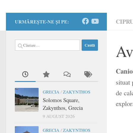
CIPR
URMĂREȘTE-NE ȘI PE:
Caută
Av
după:
Canio
situat
de cal
GRECIA
/
ZAKYNTHOS
Solomos Square,
explor
Zakynthos, Grecia
9 AUGUST 2026
GRECIA
/
ZAKYNTHOS