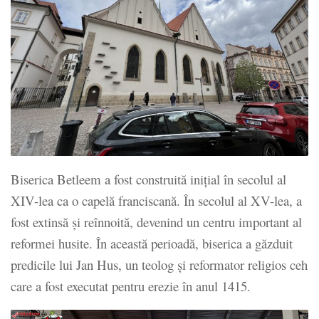
Biserica Betleem a fost construită inițial în secolul al
XIV-lea ca o capelă franciscană. În secolul al XV-lea, a
fost extinsă și reînnoită, devenind un centru important al
reformei husite. În această perioadă, biserica a găzduit
predicile lui Jan Hus, un teolog și reformator religios ceh
care a fost executat pentru erezie în anul 1415.