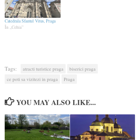
Catedrala Sfantul Vitus, Praga
În „Cehia”
Tags:
atracti turistice praga
biserici praga
ce poti sa vizitezi in praga
Praga
YOU MAY ALSO LIKE...