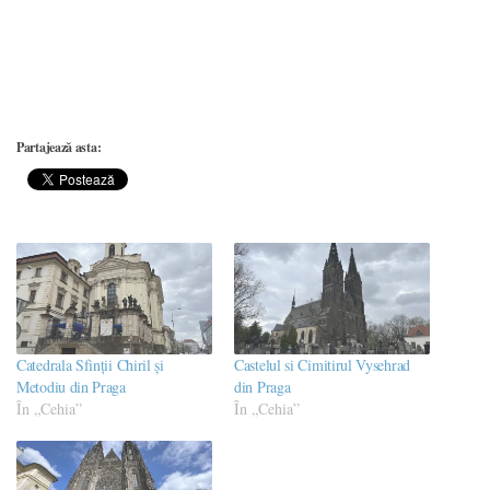
Partajează asta:
Catedrala Sfinții Chiril și
Castelul si Cimitirul Vysehrad
Metodiu din Praga
din Praga
În „Cehia”
În „Cehia”