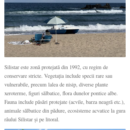
Silistar este zonă protejată din 1992, cu regim de
conservare stricte. Vegetația include specii rare sau
vulnerabile, precum lalea de nisip, diverse plante
xeroterme, figuri sălbatice, flora dunelor pontice albe.
Fauna include păsări protejate (acvile, barza neagră etc.),
animale sălbatice din pădure, ecosisteme acvatice la gura
râului Silistar și pe litoral.