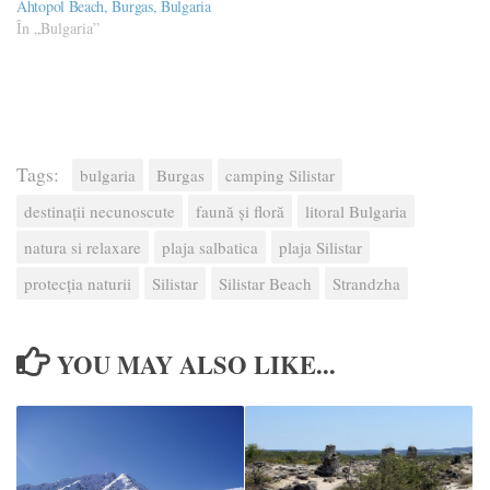
Ahtopol Beach, Burgas, Bulgaria
În „Bulgaria”
Tags:
bulgaria
Burgas
camping Silistar
destinaţii necunoscute
faună şi floră
litoral Bulgaria
natura si relaxare
plaja salbatica
plaja Silistar
protecția naturii
Silistar
Silistar Beach
Strandzha
YOU MAY ALSO LIKE...