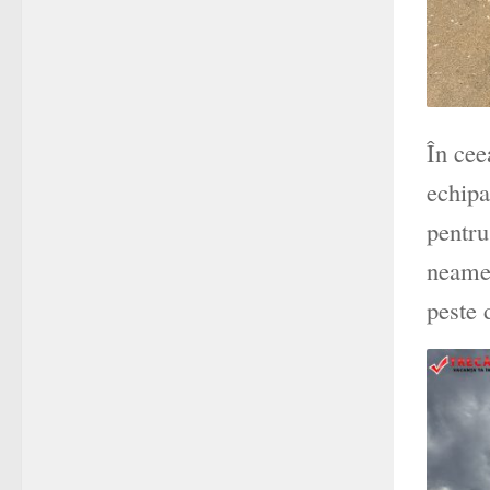
În cee
echipa
pentru
neamen
peste 