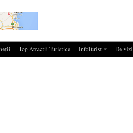
eţii
Top Atractii Turistice
InfoTurist
De vizi