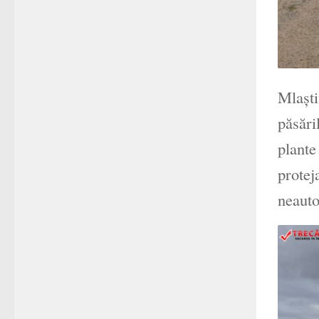
Mlaști
păsări
plante
protej
neauto