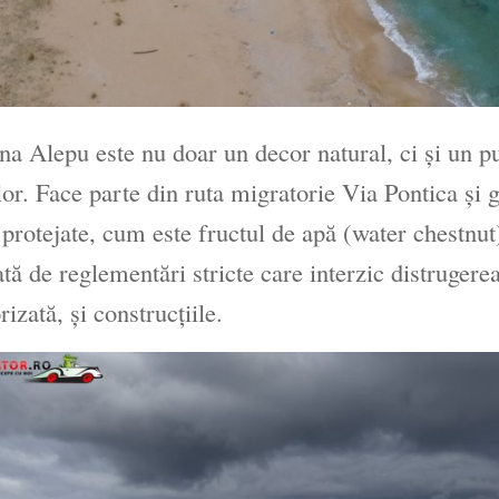
na Alepu este nu doar un decor natural, ci și un p
lor. Face parte din ruta migratorie Via Pontica şi 
 protejate, cum este fructul de apă (water chestnu
ată de reglementări stricte care interzic distrugere
rizată, și construcțiile.