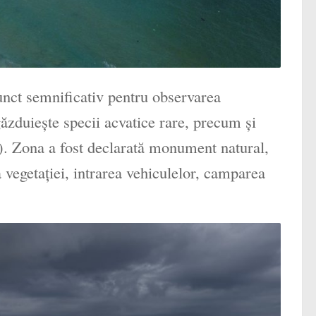
unct semnificativ pentru observarea
găzduiește specii acvatice rare, precum și
t). Zona a fost declarată monument natural,
a vegetației, intrarea vehiculelor, camparea