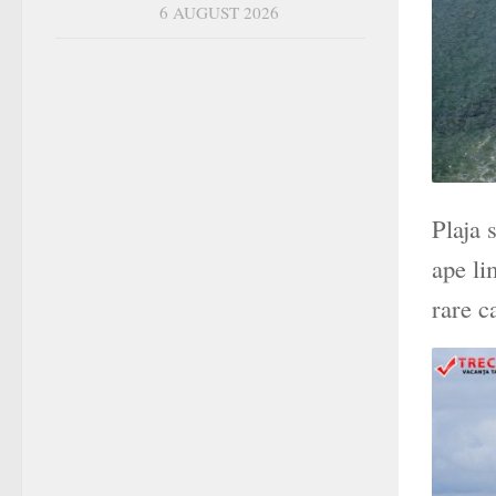
6 AUGUST 2026
Plaja 
ape li
rare c