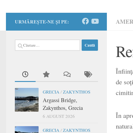
AMER
URMĂREȘTE-NE ȘI PE:
Caută
Re
după:
Înfiin
de soţ
cimiti
GRECIA
/
ZAKYNTHOS
Argassi Bridge,
Zakynthos, Grecia
În apr
6 AUGUST 2026
natura
GRECIA
/
ZAKYNTHOS