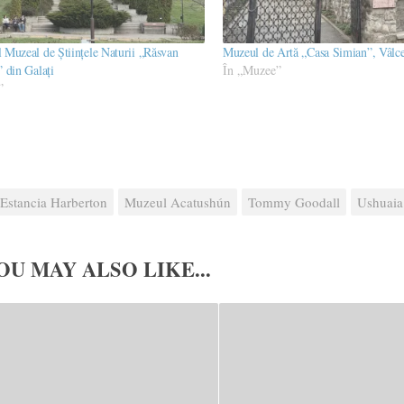
Muzeal de Științele Naturii „Răsvan
Muzeul de Artă „Casa Simian”, Vâlc
 din Galați
În „Muzee”
”
Estancia Harberton
Muzeul Acatushún
Tommy Goodall
Ushuaia
OU MAY ALSO LIKE...