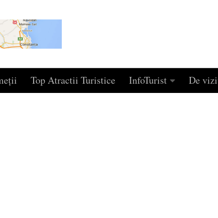
eţii
Top Atractii Turistice
InfoTurist
De vizi