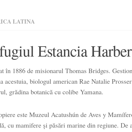
ICA LATINA
fugiul Estancia Harber
ţat în 1886 de misionarul Thomas Bridges. Gestio
ia acestuia, biologul american Rae Natalie Prosser.
rul, grădina botanică cu colibe Yamana.
opiere este Muzeul Acatushún de Aves y Mamífero
lă, cu mamifere şi păsări marine din regiune. De a