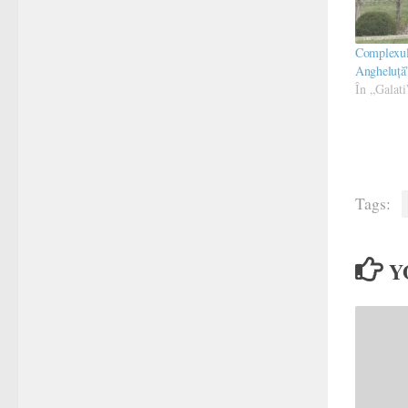
Complexul 
Angheluță”
În „Galati
Tags:
Y