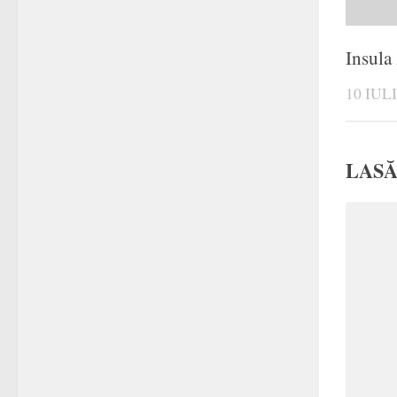
Insula
10 IUL
LASĂ