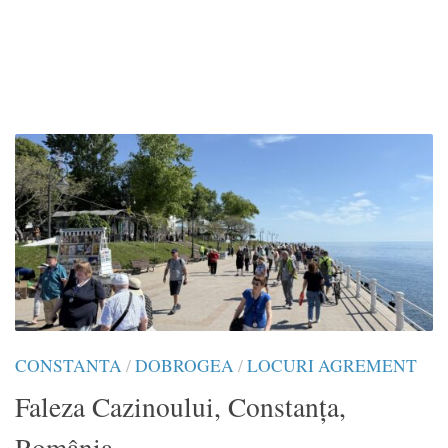
CONSTANTA
/
DOBROGEA
/
LOCURI AGREMENT
Faleza Cazinoului, Constanța,
România